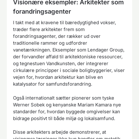
Visionære eksempler: Arkitekter som
forandringsagenter
I takt med at kravene til bæredygtighed vokser,
træder flere arkitekter frem som
forandringsagenter, der rækker ud over
traditionelle rammer og udfordrer
vanetænkningen. Eksempler som Lendager Group,
der forvandler affald til arkitektoniske ressourcer,
og tegnestuen Vandkunsten, der integrerer
cirkulære principper i sociale boligbyggerier, viser
vejen for, hvordan arkitektur kan blive en
katalysator for samfundsforandring.
Også internationalt sætter pionerer som tyske
Werner Sobek og kenyanske Mariam Kamara nye
standarder for, hvordan byggede omgivelser kan
bidrage positivt til både miljø og lokalsamfund.
Disse arkitekters arbejde demonstrerer, at
visionære løsninger ikke kun handler om æstetik,