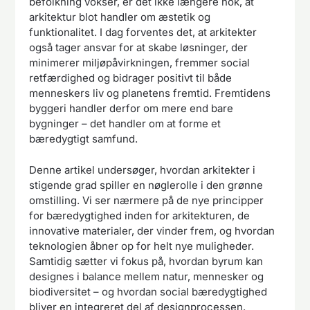
befolkning vokser, er det ikke længere nok, at
arkitektur blot handler om æstetik og
funktionalitet. I dag forventes det, at arkitekter
også tager ansvar for at skabe løsninger, der
minimerer miljøpåvirkningen, fremmer social
retfærdighed og bidrager positivt til både
menneskers liv og planetens fremtid. Fremtidens
byggeri handler derfor om mere end bare
bygninger – det handler om at forme et
bæredygtigt samfund.
Denne artikel undersøger, hvordan arkitekter i
stigende grad spiller en nøglerolle i den grønne
omstilling. Vi ser nærmere på de nye principper
for bæredygtighed inden for arkitekturen, de
innovative materialer, der vinder frem, og hvordan
teknologien åbner op for helt nye muligheder.
Samtidig sætter vi fokus på, hvordan byrum kan
designes i balance mellem natur, mennesker og
biodiversitet – og hvordan social bæredygtighed
bliver en integreret del af designprocessen.