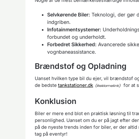
Nogle af de mest bemærkelsesværdige innovati
Selvkørende Biler:
Teknologi, der gør d
indgriben.
Infotainmentsystemer:
Underholdnings-
forbundet og underholdt.
Forbedret Sikkerhed:
Avancerede sikke
vognbaneassistance.
Brændstof og Opladning
Uanset hvilken type bil du ejer, vil brændstof og
de bedste
tankstationer.dk
for at si
Konklusion
Biler er mere end blot en praktisk løsning til t
personlighed. Uanset om du er på jagt efter den 
på de nyeste trends inden for biler, er der alti
tag på eventyr!