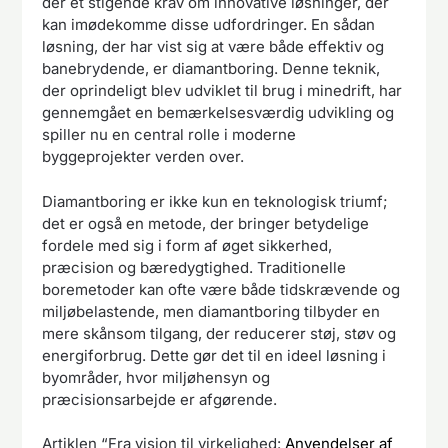
der et stigende krav om innovative løsninger, der
kan imødekomme disse udfordringer. En sådan
løsning, der har vist sig at være både effektiv og
banebrydende, er diamantboring. Denne teknik,
der oprindeligt blev udviklet til brug i minedrift, har
gennemgået en bemærkelsesværdig udvikling og
spiller nu en central rolle i moderne
byggeprojekter verden over.
Diamantboring er ikke kun en teknologisk triumf;
det er også en metode, der bringer betydelige
fordele med sig i form af øget sikkerhed,
præcision og bæredygtighed. Traditionelle
boremetoder kan ofte være både tidskrævende og
miljøbelastende, men diamantboring tilbyder en
mere skånsom tilgang, der reducerer støj, støv og
energiforbrug. Dette gør det til en ideel løsning i
byområder, hvor miljøhensyn og
præcisionsarbejde er afgørende.
Artiklen “Fra vision til virkelighed:
Anvendelser af