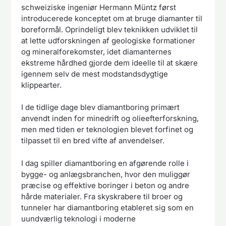
schweiziske ingeniør Hermann Müntz først
introducerede konceptet om at bruge diamanter til
boreformål. Oprindeligt blev teknikken udviklet til
at lette udforskningen af geologiske formationer
og mineralforekomster, idet diamanternes
ekstreme hårdhed gjorde dem ideelle til at skære
igennem selv de mest modstandsdygtige
klippearter.
I de tidlige dage blev diamantboring primært
anvendt inden for minedrift og olieefterforskning,
men med tiden er teknologien blevet forfinet og
tilpasset til en bred vifte af anvendelser.
I dag spiller diamantboring en afgørende rolle i
bygge- og anlægsbranchen, hvor den muliggør
præcise og effektive boringer i beton og andre
hårde materialer. Fra skyskrabere til broer og
tunneler har diamantboring etableret sig som en
uundværlig teknologi i moderne