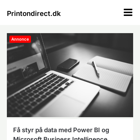
Skip
to
Printondirect.dk
content
Annonce
Få styr på data med Power BI og
Microsoft Business Intelligence