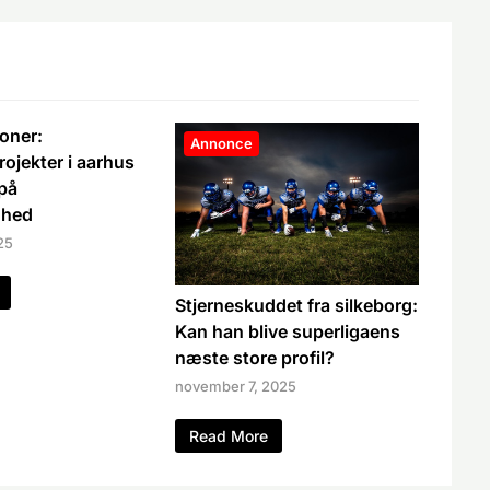
oner:
Annonce
rojekter i aarhus
på
ghed
25
Stjerneskuddet fra silkeborg:
Kan han blive superligaens
næste store profil?
november 7, 2025
Read More