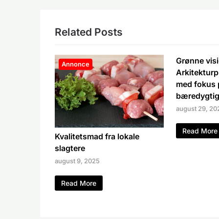
Related Posts
Grønne visi
Annonce
Arkitekturp
med fokus 
bæredygti
august 29, 20
Read More
Kvalitetsmad fra lokale
slagtere
august 9, 2025
Read More