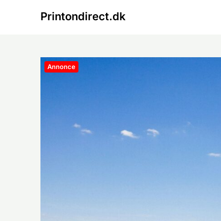
Skip
Printondirect.dk
to
content
Annonce