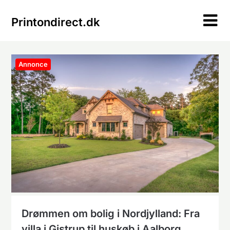
Skip
to
Printondirect.dk
content
Annonce
Drømmen om bolig i Nordjylland: Fra
villa i Gistrup til huskøb i Aalborg