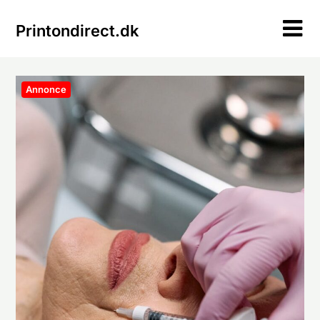
Skip
to
Printondirect.dk
content
Annonce