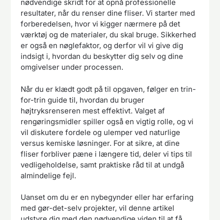
nødvendige skridt for at opnå professionelle
resultater, når du renser dine fliser. Vi starter med
forberedelsen, hvor vi kigger nærmere på det
værktøj og de materialer, du skal bruge. Sikkerhed
er også en nøglefaktor, og derfor vil vi give dig
indsigt i, hvordan du beskytter dig selv og dine
omgivelser under processen.
Når du er klædt godt på til opgaven, følger en trin-
for-trin guide til, hvordan du bruger
højtryksrenseren mest effektivt. Valget af
rengøringsmidler spiller også en vigtig rolle, og vi
vil diskutere fordele og ulemper ved naturlige
versus kemiske løsninger. For at sikre, at dine
fliser forbliver pæne i længere tid, deler vi tips til
vedligeholdelse, samt praktiske råd til at undgå
almindelige fejl.
Uanset om du er en nybegynder eller har erfaring
med gør-det-selv projekter, vil denne artikel
udstyre dig med den nødvendige viden til at få