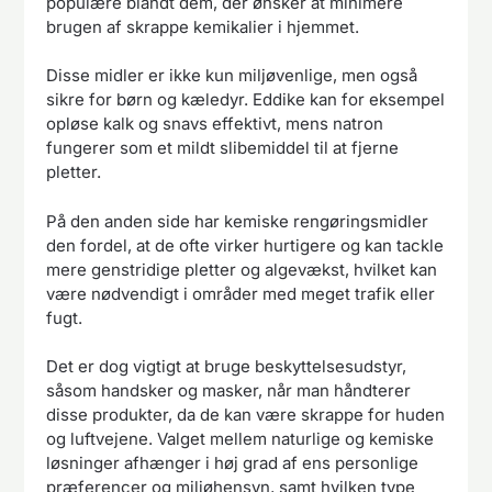
populære blandt dem, der ønsker at minimere
brugen af skrappe kemikalier i hjemmet.
Disse midler er ikke kun miljøvenlige, men også
sikre for børn og kæledyr. Eddike kan for eksempel
opløse kalk og snavs effektivt, mens natron
fungerer som et mildt slibemiddel til at fjerne
pletter.
På den anden side har kemiske rengøringsmidler
den fordel, at de ofte virker hurtigere og kan tackle
mere genstridige pletter og algevækst, hvilket kan
være nødvendigt i områder med meget trafik eller
fugt.
Det er dog vigtigt at bruge beskyttelsesudstyr,
såsom handsker og masker, når man håndterer
disse produkter, da de kan være skrappe for huden
og luftvejene. Valget mellem naturlige og kemiske
løsninger afhænger i høj grad af ens personlige
præferencer og miljøhensyn, samt hvilken type