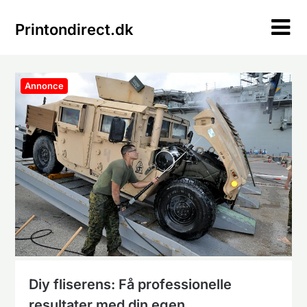
Skip
to
Printondirect.dk
content
Annonce
Diy fliserens: Få professionelle
resultater med din egen